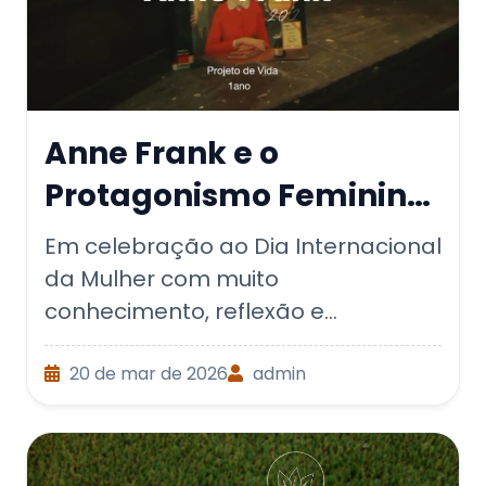
Anne Frank e o
Protagonismo Feminino:
Alunos do 1º Ano
Em celebração ao Dia Internacional
produzem curta-
da Mulher com muito
conhecimento, reflexão e
metragem
protagonismo estudantil.
20 de mar de 2026
admin